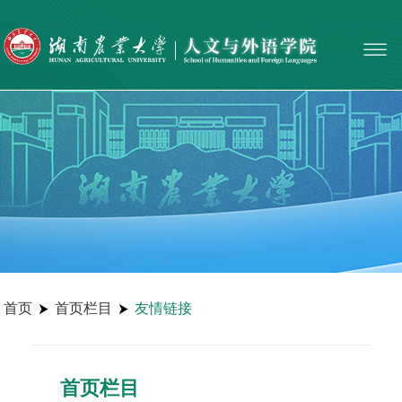
best365|中国有限公司-官方网站
首页
首页栏目
友情链接
首页栏目