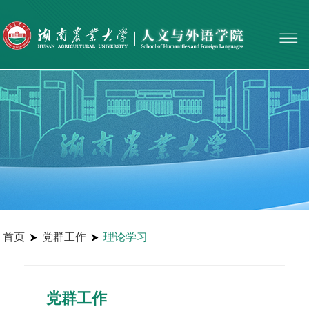
best365|中国有限公司-官方网站
首页
党群工作
理论学习
党群工作