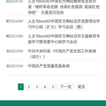
22
2024/10/
人文与best365中国官方网站教师党支部开
展 “缅怀革命先驱 传承红色基因 延续红色
传统” 主题党日活动
07
2024/09/
人文与best365中国官方网站召开党委理论学
习中心组（扩大）学习会议（图）
02
2023/06/
人文与best365中国官方网站召开主题教育专
题学习暨党委中心组学习会议
11
2023/04/
中共中央印发《中国共产党支部工作条例
（试行）》
11
2023/04/
中国共产党党徽党旗条例
1
2
3
4
5
下一页
尾页