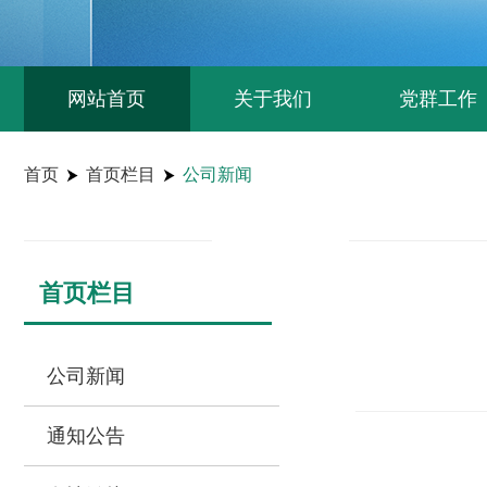
网站首页
关于我们
党群工作
首页
首页栏目
公司新闻
首页栏目
公司新闻
通知公告