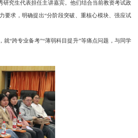
的优秀研究生代表担任主讲嘉宾。他们结合当前教资考试政
力要求，明确提出“分阶段突破、重核心模块、强应试
，
就“跨专业备考”“薄弱科目提升”等痛点问题，与同学