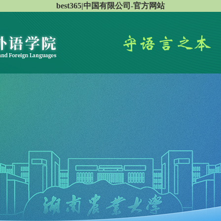
best365|中国有限公司-官方网站