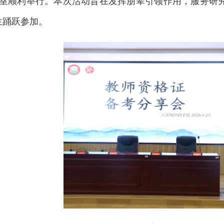
2教室顺利举行。本次活动旨在发挥朋辈引领作用，服务研
生踊跃参加。