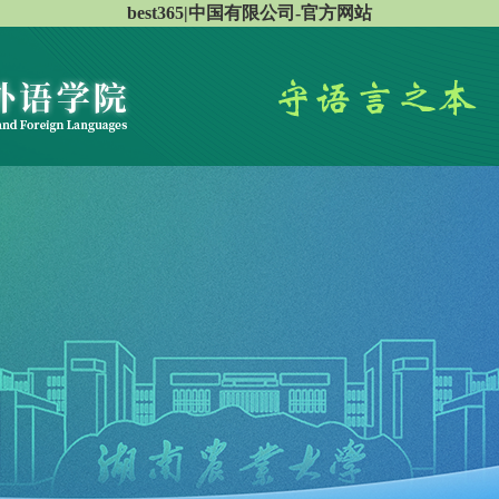
best365|中国有限公司-官方网站