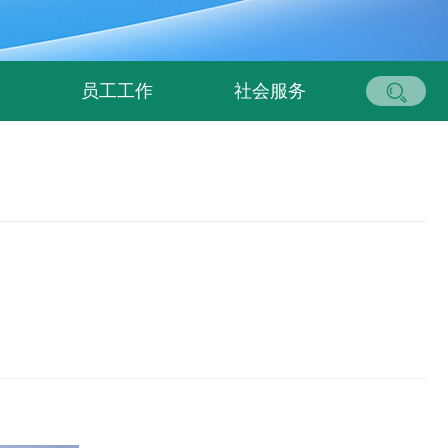
究
员工工作
社会服务