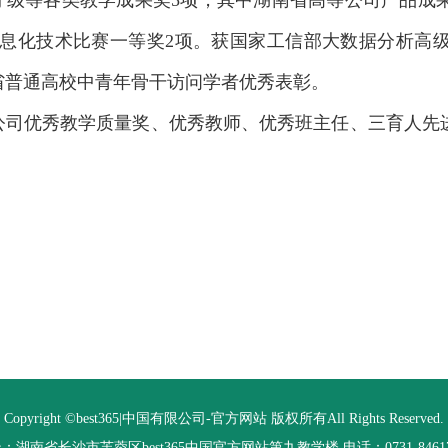
信息化技术比赛一等奖2项。获国家工信部大数据分析高级
南省普通高校中青年骨干访问学者优秀表彰。
优秀教学质量奖、优秀教师、优秀班主任、三育人先进
Copyright ©best365|中国有限公司-官方网站 版权所有All Rights Reserved.
：湖南省长沙市芙蓉区best365中国官方网站第九教学楼 电话：0731-84617