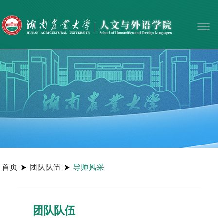
best365|中国有限公司-官方网站
首页
团队队伍
导师风采
团队队伍