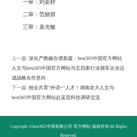
一审：刘姿妤
二审：范丽群
三审：袁光敏
上一篇:
深化产教融合谱新篇：best365中国官方网站
人文与best365中国官方网站与五四家行业领军企业达
成战略合作意向
下一篇:
校企共育“外语+”人才！湖南农大人文与
best365中国官方网站赴蓝思科技调研交流
Copyright ©best365|中国有限公司-官方网站 版权所有All Rights
Reserved.