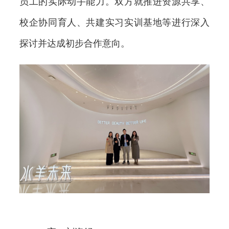
员工的实际动手能力。双方就推进资源共享、
校企协同育人、共建实习实训基地等进行深入
探讨并达成初步合作意向。