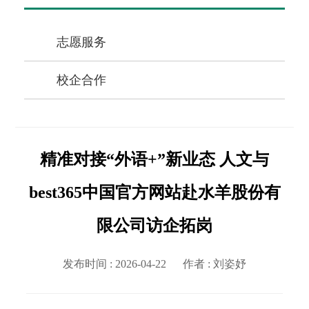
志愿服务
校企合作
精准对接“外语+”新业态 人文与
best365中国官方网站赴水羊股份有
限公司访企拓岗
发布时间 : 2026-04-22
作者 :
刘姿妤