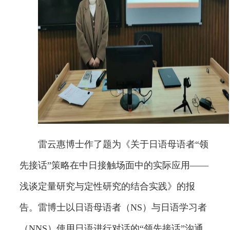
雷云
惠
博士
作了
题为
《
关于日语母语者
“领
先接话”策略在中日接触场面中的实际应用
——
浅谈定量研究与定性研究的结合实践
》
的报
告
。
雷博士以日语母语者（
NS）与日语学习者
（NNS）使用日语进行对话的“领先接话”沟通